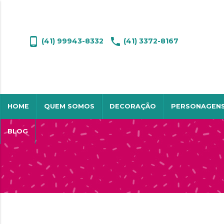
phone_android
phone
(41) 99943-8332
(41) 3372-8167
HOME
QUEM SOMOS
DECORAÇÃO
PERSONAGENS
BLOG